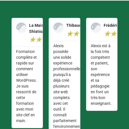
La Maison du
Thibaud G.
Frédéric G.
Shiatsu
★
★
★
★
★
★
★
★
★
★
★
★
★
★
Alexis
Alexis est à
Formation
possède
la fois très
complète et
une solide
compétent
rapide sur
expérience
et patient,
comment
professionnelle
son
utiliser
puisqu'il a
expérience
WordPress.
déjà créé
et sa
Je suis
plusieurs
pédagogie
ressortit de
site web
en font un
cette
complets
très bon
formation
avec cet
enseignant.
avec mon
outil. Il
site clef en
connaît
main.
parfaitement
l'environnement