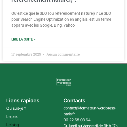
Qu’est-ce que le SEO (ou référencement naturel) ? Le SEO
pour Search Engine Optimization en anglais, est un terme
apparu avec les Google, Bing, Yahoo
LIRE LA SUITE »
17 septembre 2025
Aucun commentaire
Liens rapides
Contacts
contact@formateur-wordpress-
Qui suis-je ?
paris.fr
Le prix
06 22 68 08 64
Le blog
Du lundi au Vendredi de 9h à 17h